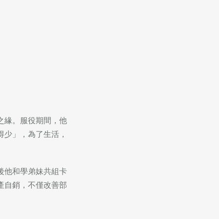
之緣。服役期間，他
得少」，為了生活，
後他和學弟妹共組卡
產自銷，不僅改善部