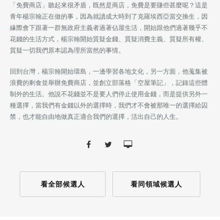
「免費商店」聽起來很矛盾，既然是商店，免費是要賺些甚麼呢？這是
青年楊宗翰正在做的事，因為就讀成大時到了克羅埃西亞當交換生，因
緣際會下跟著一群無政府主義者過著佔屋生活，開始跟他們過著幾乎不
花錢的生活方式，楊宗翰開始質疑金錢、質疑消費主義、質疑所有權、
質疑一切我們原本認為理所當然的事情。
回到台灣，楊宗翰開始環島，一邊學習各地文化，另一方面，他蒐集被
浪費的剩食並舉辦免費商­店，並創立部落格「空屋筆記」，記錄這些體
制外的生活。他說不花錢並不是要人們停止使用金錢，而是提供另外一
種選擇，當我們有金錢以外的選擇時，我們才不會被那唯一的選擇給囚
禁，也才能自由地做真正適合我們的選擇，活出自己的人生。
看全部候選人
看同領域候選人